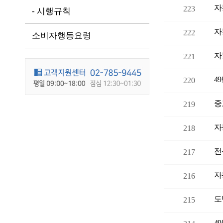
자
223
- 시행규칙
자
222
소비자행동요령
자
221
4
220
중
219
자
218
전
217
자
216
도
215
4